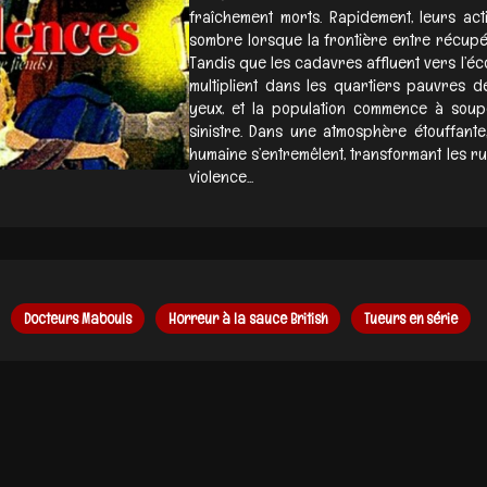
fraîchement morts. Rapidement, leurs act
sombre lorsque la frontière entre récupéra
Tandis que les cadavres affluent vers l’éc
multiplient dans les quartiers pauvres de 
yeux, et la population commence à soup
sinistre. Dans une atmosphère étouffante, 
humaine s’entremêlent, transformant les r
violence...
Docteurs Mabouls
Horreur à la sauce British
Tueurs en série