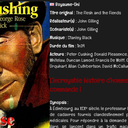
Royaume-Uni
Titre original :
The Flesh and the Fiends
Réalisateur(s) :
John Gilling
Scénariste(s) :
John Gilling
Musique :
Stanley Black
Durée du film :
1h34
Acteurs :
Peter Cushing, Donald Pleasence, 
Whitelaw, Duncan Lamont, Francis De Wolff, 
Urquhart, Allan Cuthbertson, David McCallum
L’incroyable histoire d’homme
commande !
Synopsis :
À Édimbourg, au XIXᵉ siècle, le professeur
de cadavres fournis clandestinement 
médicales. Pour répondre à la demande 
Hare, se lancent dans un trafic mac