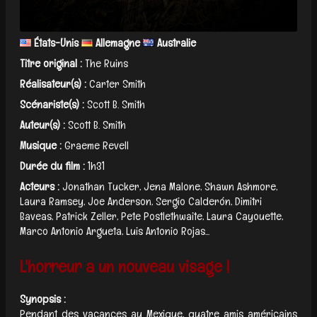
États-Unis
Allemagne
Australie
Titre original :
The Ruins
Réalisateur(s) :
Carter Smith
Scénariste(s) :
Scott B. Smith
Auteur(s) :
Scott B. Smith
Musique :
Graeme Revell
Durée du film :
1h31
Acteurs :
Jonathan Tucker, Jena Malone, Shawn Ashmore,
Laura Ramsey, Joe Anderson, Sergio Calderón, Dimitri
Baveas, Patrick Zeller, Pete Postlethwaite, Laura Cayouette,
Marco Antonio Argueta, Luis Antonio Rojas...
L'horreur a un nouveau visage !
Synopsis :
Pendant des vacances au Mexique, quatre amis américains