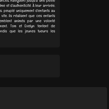
ances, naviguent jusqu’à une petite
me et d’authenticité. À leur arrivée,
es, peuplé uniquement d’enfants au
vite, ils réalisent que ces enfants
semblent animés par une volonté
inent, Tom et Evelyn tentent de
tandis que les jeunes tueurs les