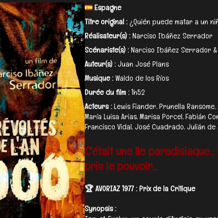
Espagne
Titre original :
¿Quién puede matar a un ni
Réalisateur(s) :
Narciso Ibáñez Serrador
Scénariste(s) :
Narciso Ibáñez Serrador & 
Auteur(s) :
Juan José Plans
Musique :
Waldo de los Ríos
Durée du film :
1h52
Acteurs :
Lewis Fiander, Prunella Ransome, 
María Luisa Arias, Marisa Porcel, Fabián Co
Francisco Vidal, José Cuadrado, Julián de M
C'était une île paradisiaque...
pris le pouvoir...
🏆 AVORIAZ 1977 : Prix de la Critique
Synopsis :