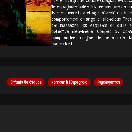
Tom et Evelyn, un couple d’Anglais en vac
île espagnole isolée, à la recherche de cal
ils découvrent un village déserté d’adult
comportement étrange et silencieux. Très 
ont massacré les habitants et qu’ils 
collective meurtrière. Coupés du cont
comprendre l’origine de cette folie, 
encerclent...
Enfants Maléfiques
Horreur à l'Espagnole
Psychopathes