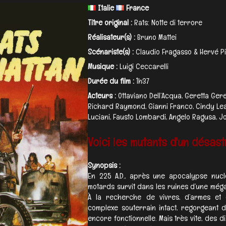
Italie
France
Titre original :
Rats: Notte di terrore
Réalisateur(s) :
Bruno Mattei
Scénariste(s) :
Claudio Fragasso & Hervé Pi
Musique :
Luigi Ceccarelli
Durée du film :
1h37
Acteurs :
Ottaviano Dell’Acqua, Geretta Gere
Richard Raymond, Gianni Franco, Cindy Le
Luciani, Fausto Lombardi, Angelo Ragusa, J
Voici les mutants d'un désast
Synopsis :
En 225 A.D., après une apocalypse nucl
motards survit dans les ruines d’une még
À la recherche de vivres, d’armes et 
complexe souterrain intact, regorgeant de
encore fonctionnelle. Mais très vite, des 