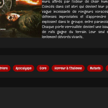
murs, attirés par l’odeur de chair hum
Coincés dans cet abri qui devient leur pi
vague incessante de rongeurs voraces
défenses improvisées et d’apprendre 
explosent dans le groupe, entre paranoïa,
Chaque porte verrouillée devient une issu
de rats gagne du terrain. Leur seul e
lentement dévorés vivants...
triers
Apocalyspe
Gore
Horreur à l'Italienne
Mutants