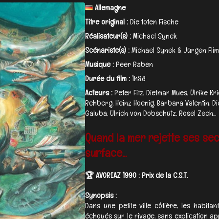
Allemagne
Titre original :
Die toten Fische
Réalisateur(s) :
Michael Synek
Scénariste(s) :
Michael Synek & Jürgen Fli
Musique :
Peer Raben
Durée du film :
1h38
Acteurs :
Peter Fitz, Dietmar Mues, Ulrike K
Rehberg, Heinz Hoenig, Barbara Valentin, Die
Galuba, Ulrich von Dobschütz, Rosel Zech...
Quand la mer rejette ses secr
surface...
🏆 AVORIAZ 1990 : Prix de la C.S.T.
Synopsis :
Dans une petite ville côtière, les habit
échoués sur le rivage, sans explication 