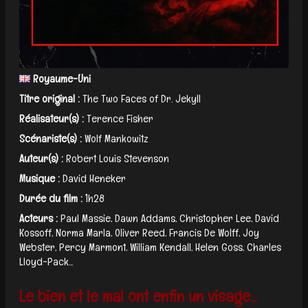
Royaume-Uni
Titre original :
The Two Faces of Dr. Jekyll
Réalisateur(s) :
Terence Fisher
Scénariste(s) :
Wolf Mankowitz
Auteur(s) :
Robert Louis Stevenson
Musique :
David Heneker
Durée du film :
1h28
Acteurs :
Paul Massie, Dawn Addams, Christopher Lee, David
Kossoff, Norma Marla, Oliver Reed, Francis De Wolff, Joy
Webster, Percy Marmont, William Kendall, Helen Goss, Charles
Lloyd-Pack...
Le bien et le mal ont enfin un visage...