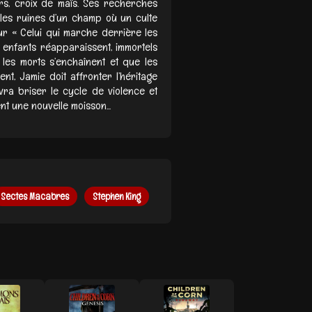
rs, croix de maïs. Ses recherches
 les ruines d’un champ où un culte
ur « Celui qui marche derrière les
s enfants réapparaissent, immortels
les morts s’enchaînent et que les
nt, Jamie doit affronter l’héritage
evra briser le cycle de violence et
t une nouvelle moisson...
Sectes Macabres
Stephen King