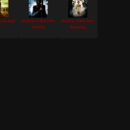
s du maïs
Children of the Corn :
Children of the Corn :
Genesis
Runaway