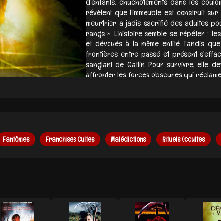
d’enfants, chuchotements dans les couloi
révèlent que l’immeuble est construit sur
meurtrier a jadis sacrifié des adultes po
rangs ». L’histoire semble se répéter : le
et dévoués à la même entité. Tandis que 
frontières entre passé et présent s’efface
sanglant de Gatlin. Pour survivre, elle d
affronter les forces obscures qui réclamen
Fantômes
Franchises Cultes
Malédictions
Rituels Occultes