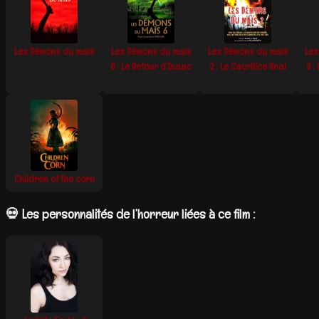
Les Démons du maïs
Les Démons du maïs
Les Démons du maïs
Les
6 : Le Retour d’Isaac
2 : Le Sacrifice final
3 :
Children of the corn
💀 Les personnalités de l’horreur liées à ce film :