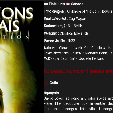
États-Unis
Canada
Titre original :
Children of the Corn: Revela
Réalisateur(s) :
Guy Magar
Scénariste(s) :
S.J. Smith
Musique :
Stephen Edwards
Durée du film :
1h22
Acteurs :
Claudette Mink, Kyle Cassie, Micha
Lowe, Alexander Polinsky, Richard Penn, Ja
McKinnon, Sean Smith, Jodelle Ferland...
Le passé ne meurt jamais vrai
Suite
Synopsis :
Jamie Lowell se rend à Omaha après av
mère. Elle découvre son immeuble dés
locataires étranges. Très vite, d’étrange