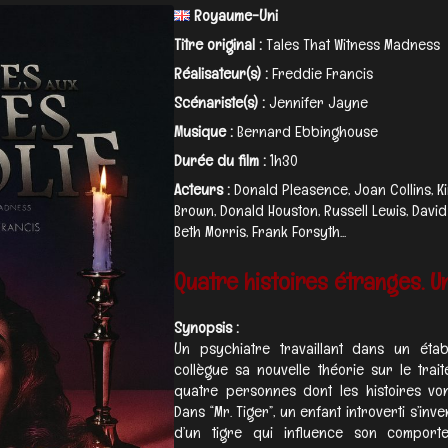
Royaume-Uni
Titre original :
Tales That Witness Madness
Réalisateur(s) :
Freddie Francis
Scénariste(s) :
Jennifer Jayne
Musique :
Bernard Ebbinghouse
Durée du film :
1h30
Acteurs :
Donald Pleasence, Joan Collins, K
Brown, Donald Houston, Russell Lewis, Davi
Beth Morris, Frank Forsyth...
Quatre histoires étranges. Un
Synopsis :
Un psychiatre travaillant dans un ét
collègue sa nouvelle théorie sur le trai
quatre personnes dont les histoires vo
Dans “Mr. Tiger”, un enfant introverti s’in
d’un tigre qui influence son comporte