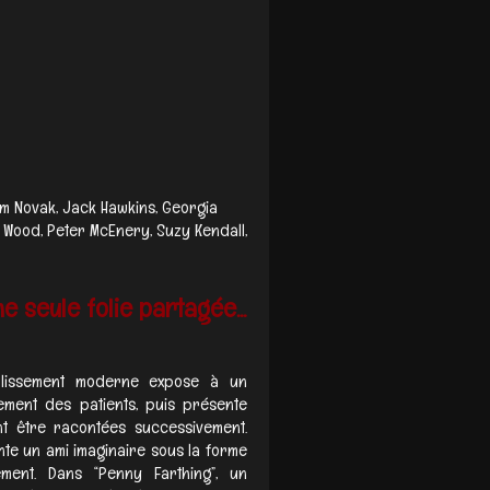
im Novak, Jack Hawkins, Georgia
d Wood, Peter McEnery, Suzy Kendall,
e seule folie partagée...
ablissement moderne expose à un
tement des patients, puis présente
nt être racontées successivement.
vente un ami imaginaire sous la forme
ment. Dans “Penny Farthing”, un