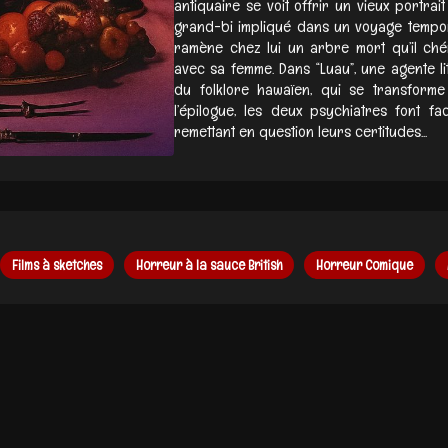
antiquaire se voit offrir un vieux portrait
grand-bi impliqué dans un voyage tempore
ramène chez lui un arbre mort qu’il ché
avec sa femme. Dans “Luau”, une agente li
du folklore hawaïen, qui se transforme
l’épilogue, les deux psychiatres font fa
remettant en question leurs certitudes...
Films à sketches
Horreur à la sauce British
Horreur Comique