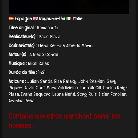
Espagne
Royaume-Uni
Italie
Titre original :
Romasanta
Réalisateur(s) :
Paco Plaza
Scénariste(s) :
Elena Serra & Alberto Marini
Auteur(s) :
Alfredo Conde
Musique :
Mikel Salas
Durée du film :
1h31
Acteurs :
Julian Sands, Elsa Pataky, John Sharian, Gary
Piquer, David Gant, Maru Valdivielso, Luna McGill, Carlos Reig-
Plaza, Ivana Baquero, Laura Mañá, Sergi Ruiz, Itziar Fenollar,
Arantxa Peña...
Certains monstres marchent parmi les
hommes...