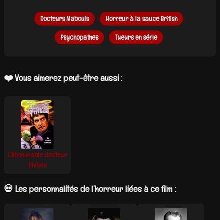
Docteurs Mabouls
Horreur à la sauce British
Psychopathes
Tueurs en série
❤️ Vous aimerez peut-être aussi :
L’Abominable docteur
Phibes
💀 Les personnalités de l’horreur liées à ce film :