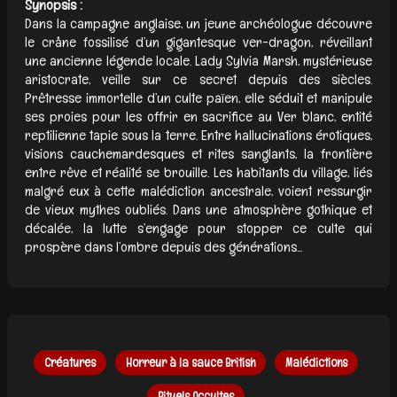
Synopsis :
Dans la campagne anglaise, un jeune archéologue découvre
le crâne fossilisé d’un gigantesque ver-dragon, réveillant
une ancienne légende locale. Lady Sylvia Marsh, mystérieuse
aristocrate, veille sur ce secret depuis des siècles.
Prêtresse immortelle d’un culte païen, elle séduit et manipule
ses proies pour les offrir en sacrifice au Ver blanc, entité
reptilienne tapie sous la terre. Entre hallucinations érotiques,
visions cauchemardesques et rites sanglants, la frontière
entre rêve et réalité se brouille. Les habitants du village, liés
malgré eux à cette malédiction ancestrale, voient ressurgir
de vieux mythes oubliés. Dans une atmosphère gothique et
décalée, la lutte s’engage pour stopper ce culte qui
prospère dans l’ombre depuis des générations...
Créatures
Horreur à la sauce British
Malédictions
Rituels Occultes