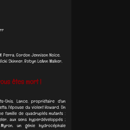
rr
.W. Perra, Gordon Jennison Noice,
Vicki Skinner, Robyn LeAnn Walker,
vous êtes mort !
s-Unis, Lance, propriétaire d'un
etta, l'épouse du violent Howard. Un
ne famille de quadruplés mutants :
eeler, aux sens hyperdéveloppés ;
t Myron, un génie hydrocéphale