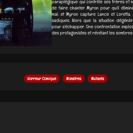
paraplégique qui contrôle ses frères et 
de faire chanter Myron pour qu'il élimin
mal, et Myron capture Lance et Loretta,
sadiques. Alors que la situation dégénèr
pour s'échapper. Une confrontation explosiv
des protagonistes et révélant les sombres s
Horreur Comique
Monstres
Mutants