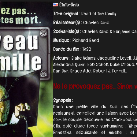
États-Unis
Titre original :
Head of the family
Réalisateur(s) :
Charles Band
Scénariste(s) :
Charles Band & Benjamin Ca
Musique :
Richard Band
Durée du film :
1h22
Acteurs :
Blake Adams, Jacqueline Lovell, J
Alexandria Quinn, Bob Schott, Duke Stroud, 
Dan Bur, Bruce Adel, Robert J. Ferrell...
Ne le provoquez pas... Sinon 
Synopsis :
Dans une petite ville du Sud des État
restaurant, entretient une liaison avec Lor
soir, le couple découvre les Stackpool, u
Otis, doté d'une force surhumaine ; Wh
Ernestina, séduisante et muette ; e