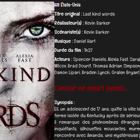
États-Unis
Titre original :
Last kind words
Réalisateur(s) :
Kevin Barker
Scénariste(s) :
Kevin Barker
Musique :
Daniel Hart
Durée du film :
1h27
Acteurs :
Spencer Daniels, Alexia Fast, Sar
Wilcox, Brad Dourif, Thomas Adrian Simpson
Damon Lipari, Braden Lynch, Gralen Bryant 
L’amour ne meurt jamais...
Synopsis :
Eli, un adolescent de 17 ans, quitte la ville 
ferme isolée du Kentucky après de sérieuses
il remarque des phénomènes étranges 
inquiétants, silhouettes mouvantes, mu
rencontre avec Amanda, une mystérieuse j