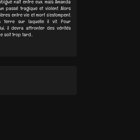
mbiguë naît entre eux, mais Amanda
n passé tragique et violent. Alors
ières entre vie et mort s’estompent,
a terre sur laquelle il vit. Pour
i, il devra affronter des vérités
e soit trop tard...