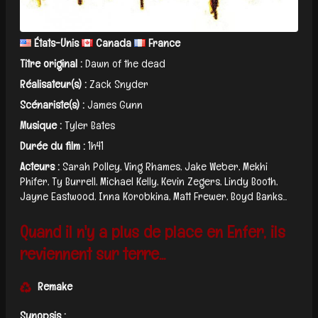
États-Unis
Canada
France
Titre original :
Dawn of the dead
Réalisateur(s) :
Zack Snyder
Scénariste(s) :
James Gunn
Musique :
Tyler Bates
Durée du film :
1h41
Acteurs :
Sarah Polley, Ving Rhames, Jake Weber, Mekhi
Phifer, Ty Burrell, Michael Kelly, Kevin Zegers, Lindy Booth,
Jayne Eastwood, Inna Korobkina, Matt Frewer, Boyd Banks...
Quand il n'y a plus de place en Enfer, ils
reviennent sur terre...
Remake
Synopsis :