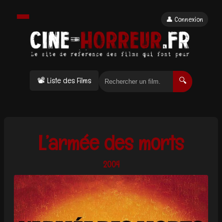
👤 Connexion
📽 Liste des Films
🔍
L’armée des morts
2004