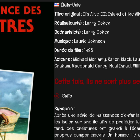
États-Unis
Titre original :
It's Alive III: Island of the Al
Réalisateur(s) :
Larry Cohen
Scénariste(s) :
Larry Cohen
Musique :
Laurie Johnson
Durée du film :
1h35
Acteurs :
Michael Moriarty, Karen Black, La
Graham, Macdonald Carey, Neal Israel, Willi
Cette fois, ils ne sont plus seu
Suite
Synopsis :
Après une série de naissances d’enfants 
les isoler sur une île afin de protéger l
tard, ces créatures ont grandi à l’éc
propres comportements. Un homme, lié à