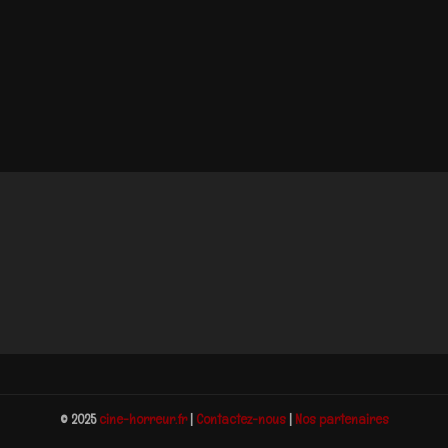
© 2025
cine-horreur.fr
|
Contactez-nous
|
Nos partenaires