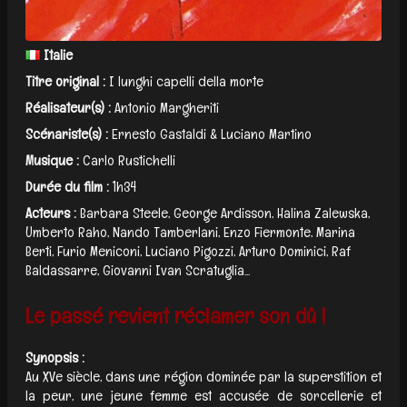
Italie
Titre original :
I lunghi capelli della morte
Réalisateur(s) :
Antonio Margheriti
Scénariste(s) :
Ernesto Gastaldi & Luciano Martino
Musique :
Carlo Rustichelli
Durée du film :
1h34
Acteurs :
Barbara Steele, George Ardisson, Halina Zalewska,
Umberto Raho, Nando Tamberlani, Enzo Fiermonte, Marina
Berti, Furio Meniconi, Luciano Pigozzi, Arturo Dominici, Raf
Baldassarre, Giovanni Ivan Scratuglia...
Le passé revient réclamer son dû !
Synopsis :
Au XVe siècle, dans une région dominée par la superstition et
la peur, une jeune femme est accusée de sorcellerie et