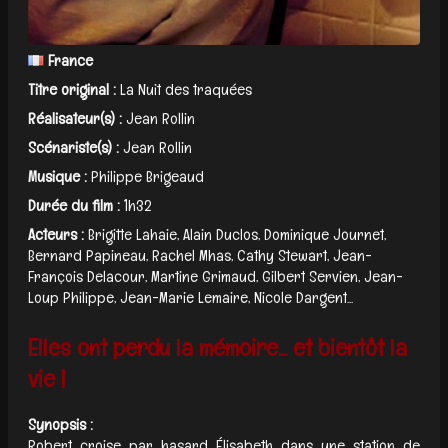
France
Titre original :
La Nuit des traquées
Réalisateur(s) :
Jean Rollin
Scénariste(s) :
Jean Rollin
Musique :
Philippe Brigeaud
Durée du film :
1h32
Acteurs :
Brigitte Lahaie, Alain Duclos, Dominique Journet,
Bernard Papineau, Rachel Mhas, Cathy Stewart, Jean-
François Delacour, Martine Grimaud, Gilbert Servien, Jean-
Loup Philippe, Jean-Marie Lemaire, Nicole Dargent...
Elles ont perdu la mémoire... et bientôt la
vie !
Synopsis :
Robert croise par hasard Élisabeth dans une station de