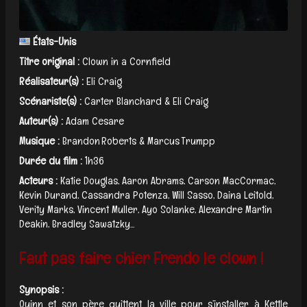
États-Unis
Titre original :
Clown in a Cornfield
Réalisateur(s) :
Eli Craig
Scénariste(s) :
Carter Blanchard & Eli Craig
Auteur(s) :
Adam Cesare
Musique :
Brandon Roberts & Marcus Trumpp
Durée du film :
1h36
Acteurs :
Katie Douglas, Aaron Abrams, Carson MacCormac,
Kevin Durand, Cassandra Potenza, Will Sasso, Daina Leitold,
Verity Marks, Vincent Muller, Ayo Solanke, Alexandre Martin
Deakin, Bradley Sawatzky...
Faut pas faire chier Frendo le clown !
Synopsis :
Quinn et son père quittent la ville pour s’installer à Kettle