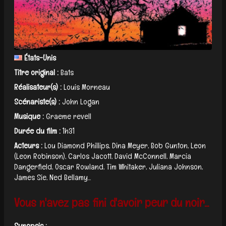
États-Unis
Titre original :
Bats
Réalisateur(s) :
Louis Morneau
Scénariste(s) :
John Logan
Musique :
Graeme revell
Durée du film :
1h31
Acteurs :
Lou Diamond Phillips, Dina Meyer, Bob Gunton, Leon
(Leon Robinson), Carlos Jacott, David McConnell, Marcia
Dangerfield, Oscar Rowland, Tim Whitaker, Juliana Johnson,
James Sie, Ned Bellamy...
Vous n'avez pas fini d'avoir peur du noir...
Synopsis :