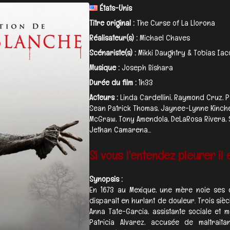
États-Unis
Titre original :
The Curse of La Llorona
Réalisateur(s) :
Michael Chaves
Scénariste(s) :
Mikki Daughtry & Tobias Iac
Musique :
Joseph Bishara
Durée du film :
1h33
Acteurs :
Linda Cardellini, Raymond Cruz, P
Sean Patrick Thomas, Jaynee-Lynne Kinche
McGraw, Tony Amendola, DeLaRosa Rivera, So
Jethan Camarena...
Si vous l'entendez pleurer il e
Synopsis :
En 1673 au Mexique, une mère noie ses 
disparaît en hurlant de douleur. Trois sièc
Anna Tate-Garcia, assistante sociale et 
Patricia Alvarez, accusée de maltrait