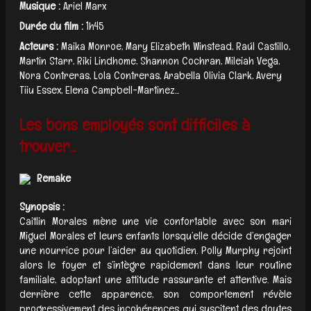
Musique :
Ariel Marx
Durée du film :
1h45
Acteurs :
Maika Monroe, Mary Elizabeth Winstead, Raúl Castillo,
Martin Starr, Riki Lindhome, Shannon Cochran, Mileiah Vega,
Nora Contreras, Lola Contreras, Arabella Olivia Clark, Avery
Tiiu Essex, Elena Campbell-Martinez...
Les bons employés sont difficiles à
trouver...
Remake
Synopsis :
Caitlin Morales mène une vie confortable avec son mari
Miguel Morales et leurs enfants lorsqu’elle décide d’engager
une nourrice pour l’aider au quotidien. Polly Murphy rejoint
alors le foyer et s’intègre rapidement dans leur routine
familiale, adoptant une attitude rassurante et attentive. Mais
derrière cette apparence, son comportement révèle
progressivement des incohérences qui suscitent des doutes