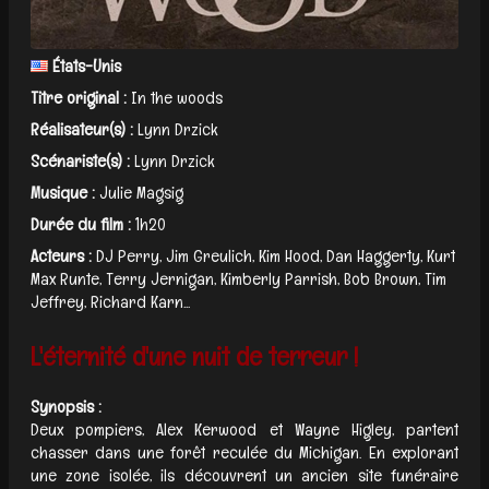
États-Unis
Titre original :
In the woods
Réalisateur(s) :
Lynn Drzick
Scénariste(s) :
Lynn Drzick
Musique :
Julie Magsig
Durée du film :
1h20
Acteurs :
DJ Perry, Jim Greulich, Kim Hood, Dan Haggerty, Kurt
Max Runte, Terry Jernigan, Kimberly Parrish, Bob Brown, Tim
Jeffrey, Richard Karn...
L'éternité d'une nuit de terreur !
Synopsis :
Deux pompiers, Alex Kerwood et Wayne Higley, partent
chasser dans une forêt reculée du Michigan. En explorant
une zone isolée, ils découvrent un ancien site funéraire