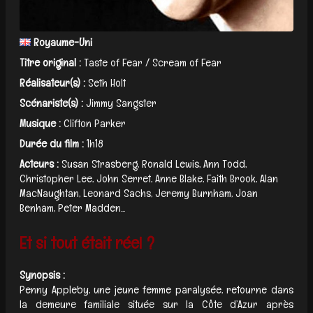
Royaume-Uni
Titre original :
Taste of Fear / Scream of Fear
Réalisateur(s) :
Seth Holt
Scénariste(s) :
Jimmy Sangster
Musique :
Clifton Parker
Durée du film :
1h18
Acteurs :
Susan Strasberg, Ronald Lewis, Ann Todd,
Christopher Lee, John Serret, Anne Blake, Faith Brook, Alan
MacNaughtan, Leonard Sachs, Jeremy Burnham, Joan
Benham, Peter Madden...
Et si tout était réel ?
Synopsis :
Penny Appleby, une jeune femme paralysée, retourne dans
la demeure familiale située sur la Côte d’Azur après