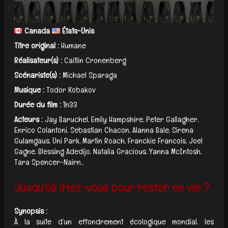
Canada
États-Unis
Titre original :
Humane
Réalisateur(s) :
Caitlin Cronenberg
Scénariste(s) :
Michael Sparaga
Musique :
Todor Kobakov
Durée du film :
1h33
Acteurs :
Jay Baruchel, Emily Hampshire, Peter Gallagher,
Enrico Colantoni, Sebastian Chacon, Alanna Bale, Sirena
Gulamgaus, Uni Park, Martin Roach, Franckie Francois, Joel
Gagne, Blessing Adedijo, Natalia Gracious, Yanna McIntosh,
Tara Spencer-Nairn...
Jusqu'où iriez-vous pour rester en vie ?
Synopsis :
À la suite d’un effondrement écologique mondial, les