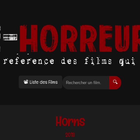
📽 Liste des Films
🔍
Horns
2013