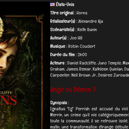
États-Unis
Titre original :
Horns
Réalisateur(s) :
Alexandre Aja
Scénariste(s) :
Keith Bunin
Auteur(s) :
Joe Hill
Musique :
Robin Coudert
Durée du film :
2h00
Acteurs :
Daniel Radcliffe, Juno Temple, Ma
Graham, James Remar, Kathleen Quinlan, Dav
Carpenter, Neil Brown Jr., Desiree Zurowski.
Ange ou Démon ?
Synopsis :
Ignatius "Ig" Perrish est accusé du vio
Merrin, un crime qu’il nie catégoriquement.
toute la communauté, il se retrouve isolé,
matin, une transformation étrange débute 