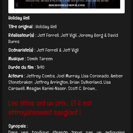
Holiday Hell
Titre original :
Holiday Hell
Réalisateur(s) :
Jeff Ferrell, Jeff Vigil, Jeremy Berg & David
Burns
Scénariste(s) :
Jeff Ferrell & Jeff Vigil
Musique :
Semih Tareen
Durée du film :
1h40
Acteurs :
Jeffrey Combs, Joel Murray, Lisa Coronado, Amber
Stonebraker, Jeffrey Arrington, Brian Sutherland, Lisa
Carswell, Meagan Karimi‑Naser, Scott C. Brown...
Les fêtes ont un prix… Et il est
effroyablement sanglant !
Synopsis :
Dans une boutique étrange tenue par un antiquaire