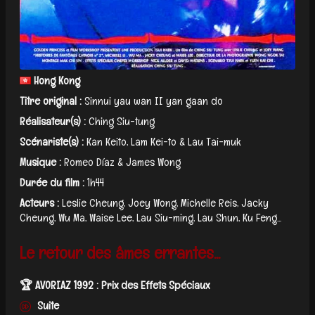
Hong Kong
Titre original :
Sinnui yau wan II yan gaan do
Réalisateur(s) :
Ching Siu-tung
Scénariste(s) :
Kan Keito, Lam Kei-to & Lau Tai-muk
Musique :
Romeo Díaz & James Wong
Durée du film :
1h44
Acteurs :
Leslie Cheung, Joey Wong, Michelle Reis, Jacky
Cheung, Wu Ma, Waise Lee, Lau Siu-ming, Lau Shun, Ku Feng...
Le retour des âmes errantes...
🏆 AVORIAZ 1992 : Prix des Effets Spéciaux
Suite