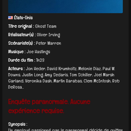
États-Unis
Titre original :
Ghost Team
Réalisateur(s) :
Oliver Irving
Scénariste(s) :
Peter Warren
Musique :
Joe Hastings
Durée du film :
1h23
Acteurs :
Jon Heder, David Krumholtz, Melonie Diaz, Paul W.
Downs, Justin Long, Amy Sedaris, Tom Schiller, Joel Marsh
Garland, Veronika Dash, Martin Barabas, Clem McIntosh, Rob
DeRosa...
Enquête paranormale. Aucune
expérience requise.
Synopsis :
Un employé passionné par le paranormal décide de quitter