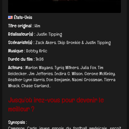
États-Unis
Titre original :
Him
Réalisateur(s) :
Justin Tipping
Scénariste(s) :
Zack Akers, Skip Bronkie & Justin Tipping
Musique :
Bobby Krlic
Durée du film :
1h36
Acteurs :
Marlon Wayans, Tyriq Withers, Julia Fox, Tim
Heidecker, Jim Jefferies, Indira G. Wilson, Gerone McKinley,
Heather Lynn Harris, Don Benjamin, Naomi Grossman, Tierra
Whack, Chase Garland...
Jusqu’où irez-vous pour devenir le
meilleur ?
Synopsis :
Cameron Cade, jeune espoir du football américain, reçoit