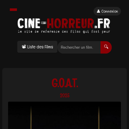
👤 Connexion
📽 Liste des Films
🔍
G.O.A.T.
2025