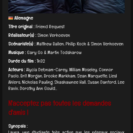
Allemagne
Titre original :
Friend Request
Réalisateur(s) :
Simon Verhoeven
Scénariste(s) :
Matthew Ballen, Philip Koch & Simon Verhoeven
Musique :
Gary Go & Martin Todsharow
Durée du film :
1h32
Acteurs :
Alycia Debnam-Carey, William Moseley, Connor
Paolo, Brit Morgan, Brooke Markham, Sean Marquette, Liesl
Ahlers, Nicholas Pauling, Shashawnee Hall, Susan Danford, Lee
Raviv, Dorothy Ann Gould...
N'acceptez pas toutes les demandes
d'amis !
Synopsis :
Laura, une étudiante très active sur les réseaux sociaux,