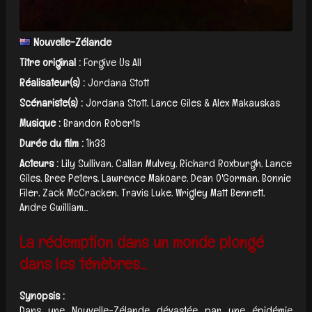
Nouvelle-Zélande
Titre original :
Forgive Us All
Réalisateur(s) :
Jordana Stott
Scénariste(s) :
Jordana Stott, Lance Giles & Alex Makauskas
Musique :
Brandon Roberts
Durée du film :
1h33
Acteurs :
Lily Sullivan, Callan Mulvey, Richard Roxburgh, Lance
Giles, Bree Peters, Lawrence Makoare, Dean O'Gorman, Bonnie
Filer, Zack McCracken, Travis Luke, Wrigley Matt Bennett,
Andre Gwilliam...
La rédemption dans un monde plongé
dans les ténèbres...
Synopsis :
Dans une Nouvelle-Zélande dévastée par une épidémie