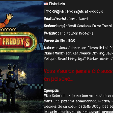
États-Unis
Titre original :
Five nights at Freddy's
Réalisateur(s) :
Emma Tammi
Scénariste(s) :
Scott Cawthon, Emma Tammi
Musique :
The Newton Brothers
Durée du film :
1h50
Acteurs :
Josh Hutcherson, Elizabeth Lail, P
Stuart Masterson, Kat Conner Sterling, Davi
Poliquin, Grant Feely, Wyatt Parker, Asher C
Vous n'aurez jamais été auss
en peluche...
Synopsis :
Mike Schmidt, un jeune homme troublé, ac
dans une pizzeria abandonnée, Freddy F
besoins de sa sœur cadette, Abby. Dès ses
les animatroniques du restaurant prennen