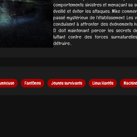
comportements sinistres et menaçant sa séc
éveillé et éviter les attaques, Mike comm
passé mystérieux de l'établissement. Les vi
conduisent à affronter des événements ho
Il doit maintenant percer les secrets d
luttant contre des forces surnaturell
détruire...
lumhouse
Fantômes
Jeunes survivants
Lieux Hantés
Machine