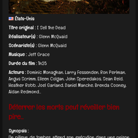
États-Unis
Titre original :
I Sell the Dead
Réalisateur(s) :
Glenn McQuaid
Scénariste(s) :
Glenn McQuaid
Musique :
Jeff Grace
Durée du film :
1h25
Acteurs :
Dominic Monaghan, Larry Fessenden, Ron Perlman,
Angus Scrimm, Eileen Colgan, John Speredakos, Sean Reid,
Heather Robb, Joel Garland, Daniel Manche, Brenda Cooney,
Aidan Redmond...
Déterrer les morts peut réveiller bien
pire...
Synopsis :
Un pilleur de tombes attend son exécution dans une prison