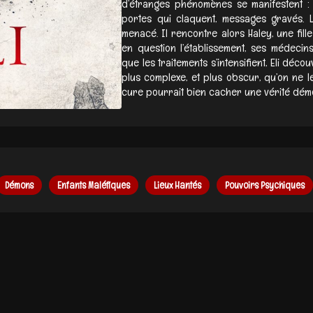
d’étranges phénomènes se manifestent : br
portes qui claquent, messages gravés. 
menacé. Il rencontre alors Haley, une fille
en question l’établissement, ses médeci
que les traitements s’intensifient, Eli déc
plus complexe, et plus obscur, qu’on ne le
cure pourrait bien cacher une vérité démo
Démons
Enfants Maléfiques
Lieux Hantés
Pouvoirs Psychiques