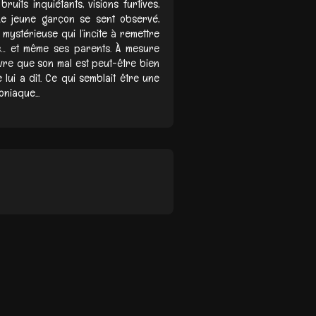
uits inquiétants, visions furtives,
Le jeune garçon se sent observé,
 mystérieuse qui l’incite à remettre
ns… et même ses parents. À mesure
ouvre que son mal est peut-être bien
 lui a dit. Ce qui semblait être une
niaque...