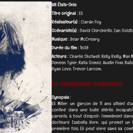
États-Unis
Titre original :
Eli
Réalisateur(s) :
Ciarán Foy
Scénariste(s) :
David Chirchirillo, Ian Gol
Musique :
Bear McCreary
Durée du film :
1h38
Acteurs :
Charlie Shotwell, Kelly Reilly, Max M
Deneen Tyler, Katia Gomez, Austin Foxx, Kail
Ryan Love, Trevor Larcom...
Le cauchemar commence...
Synopsis :
Eli Miller, un garçon de 11 ans atteint d
confiné dans une bulle stérile, incapabl
parents, à bout d’espoir, l’emmènent dans
docteure Isabella Horn, qui promet un tr
première fois, Eli peut vivre sans sa comb