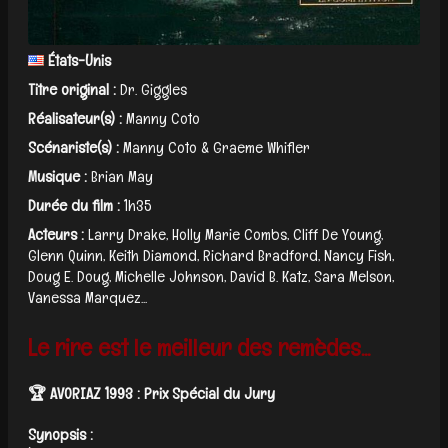
États-Unis
Titre original :
Dr. Giggles
Réalisateur(s) :
Manny Coto
Scénariste(s) :
Manny Coto & Graeme Whifler
Musique :
Brian May
Durée du film :
1h35
Acteurs :
Larry Drake, Holly Marie Combs, Cliff De Young,
Glenn Quinn, Keith Diamond, Richard Bradford, Nancy Fish,
Doug E. Doug, Michelle Johnson, David B. Katz, Sara Melson,
Vanessa Marquez...
Le rire est le meilleur des remèdes...
🏆 AVORIAZ 1993 : Prix Spécial du Jury
Synopsis :