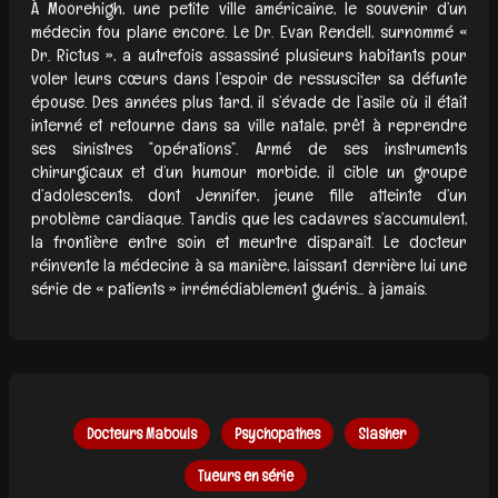
À Moorehigh, une petite ville américaine, le souvenir d’un
médecin fou plane encore. Le Dr. Evan Rendell, surnommé «
Dr. Rictus », a autrefois assassiné plusieurs habitants pour
voler leurs cœurs dans l’espoir de ressusciter sa défunte
épouse. Des années plus tard, il s’évade de l’asile où il était
interné et retourne dans sa ville natale, prêt à reprendre
ses sinistres “opérations”. Armé de ses instruments
chirurgicaux et d’un humour morbide, il cible un groupe
d’adolescents, dont Jennifer, jeune fille atteinte d’un
problème cardiaque. Tandis que les cadavres s’accumulent,
la frontière entre soin et meurtre disparaît. Le docteur
réinvente la médecine à sa manière, laissant derrière lui une
série de « patients » irrémédiablement guéris... à jamais.
Docteurs Mabouls
Psychopathes
Slasher
Tueurs en série