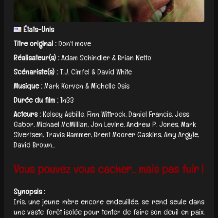
États-Unis
Titre original :
Don't move
Réalisateur(s) :
Adam Schindler & Brian Netto
Scénariste(s) :
T.J. Cimfel & David White
Musique :
Mark Korven & Michelle Osis
Durée du film :
1h33
Acteurs :
Kelsey Asbille, Finn Wittrock, Daniel Francis, Jess
Gabor, Michael McMillian, Jon Levine, Andrew P. Jones, Mark
Sivertsen, Travis Hammer, Brent Moorer Gaskins, Amy Argyle,
David Brown...
Vous pouvez vous cacher... mais pas fuir !
Synopsis :
Iris, une jeune mère encore endeuillée, se rend seule dans
une vaste forêt isolée pour tenter de faire son deuil en paix,