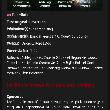
États-Unis
Titre original :
Devil's Prey
Réalisateur(s) :
Bradford May
Scénariste(s) :
Randall Frakes & C. Courtney Joyner
Musique :
Andrew Keresztes
Durée du film :
1h25
Acteurs :
Ashley Jones, Charlie O’Connell, Bryan Kirkwood,
Elena Lyons, Antonio Sabato Jr., Adam Wylie, Robert Gant,
Stefanie von Pfetten, Jan Broberg, Richard C. Burton, Charles
Meshack, Jeff Peterson...
Le Diable trouve toujours ses proies !
Synopsis :
Après avoir assisté à une rave party en pleine campagne,
cinq amis reprennent la route pour rentrer chez eux