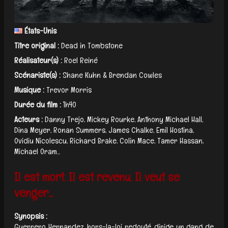
États-Unis
Titre original :
Dead in Tombstone
Réalisateur(s) :
Roel Reiné
Scénariste(s) :
Shane Kuhn & Brendan Cowles
Musique :
Trevor Morris
Durée du film :
1h40
Acteurs :
Danny Trejo, Mickey Rourke, Anthony Michael Hall,
Dina Meyer, Ronan Summers, James Chalke, Emil Hostina,
Ovidiu Nicolescu, Richard Brake, Colin Mace, Tamer Hassan,
Michael Oram...
Il est mort. Il est revenu. Il veut se
venger...
Synopsis :
Guerrero Hernandez, hors-la-loi redouté, dirige un gang de