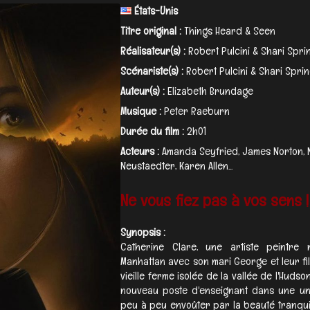
États-Unis
Titre original :
Things Heard & Seen
Réalisateur(s) :
Robert Pulcini & Shari Spr
Scénariste(s) :
Robert Pulcini & Shari Spr
Auteur(s) :
Elizabeth Brundage
Musique :
Peter Raeburn
Durée du film :
2h01
Acteurs :
Amanda Seyfried, James Norton, N
Neustaedter, Karen Allen...
Ne vous fiez pas à vos sens !
Synopsis :
Catherine Clare, une artiste peintre 
Manhattan avec son mari George et leur fil
vieille ferme isolée de la vallée de l'Hu
nouveau poste d'enseignant dans une univ
peu à peu envoûter par la beauté tranquil