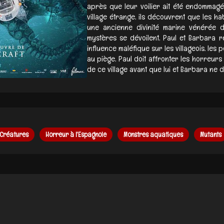
après que leur voilier ait été endommagé
village étrange, ils découvrent que les h
une ancienne divinité marine vénérée 
mystères se dévoilent, Paul et Barbara ré
influence maléfique sur les villageois, les 
au piège, Paul doit affronter les horreurs
de ce village avant que lui et Barbara ne d
Créatures
Horreur à l'Espagnole
Monstres aquatiques
Mutants