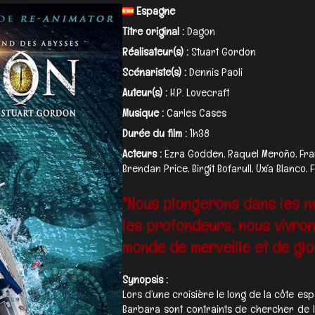
Espagne
Titre original :
Dagon
Réalisateur(s) :
Stuart Gordon
Scénariste(s) :
Dennis Paoli
Auteur(s) :
H.P. Lovecraft
Musique :
Carles Cases
Durée du film :
1h38
Acteurs :
Ezra Godden, Raquel Meroño, Fra
Brendan Price, Birgit Bofarull, Uxía Blanco, 
"Nous plongerons dans les no
les profondeurs, nous vivron
monde de merveille et de gloi
Synopsis :
Lors d’une croisière le long de la côte esp
Barbara sont contraints de chercher de l’