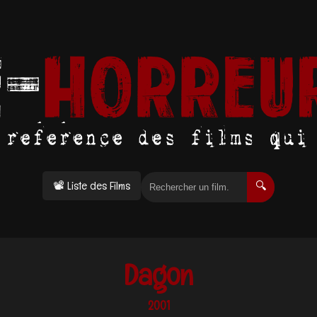
📽 Liste des Films
🔍
Dagon
2001