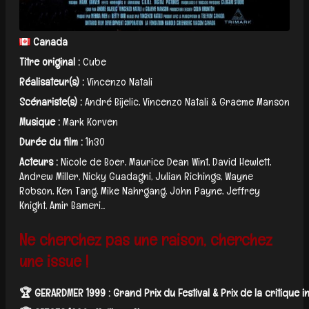
Canada
Titre original :
Cube
Réalisateur(s) :
Vincenzo Natali
Scénariste(s) :
André Bijelic, Vincenzo Natali & Graeme Manson
Musique :
Mark Korven
Durée du film :
1h30
Acteurs :
Nicole de Boer, Maurice Dean Wint, David Hewlett,
Andrew Miller, Nicky Guadagni, Julian Richings, Wayne
Robson, Ken Tang, Mike Nahrgang, John Payne, Jeffrey
Knight, Amir Bameri...
Ne cherchez pas une raison, cherchez
une issue !
🏆 GERARDMER 1999 : Grand Prix du Festival & Prix de la critique i