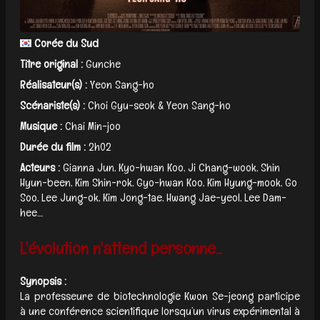
Corée du Sud
Titre original :
Gunche
Réalisateur(s) :
Yeon Sang-ho
Scénariste(s) :
Choi Gyu-seok & Yeon Sang-ho
Musique :
Chai Min-joo
Durée du film :
2h02
Acteurs :
Gianna Jun, Kyo-hwan Koo, Ji Chang-wook, Shin
Hyun-been, Kim Shin-rok, Gyo-hwan Koo, Kim Hyung-mook, Go
Soo, Lee Jung-ok, Kim Jong-tae, Hwang Jae-yeol, Lee Dam-
hee....
L'évolution n'attend personne...
Synopsis :
La professeure de biotechnologie Kwon Se-jeong participe
à une conférence scientifique lorsqu’un virus expérimental à