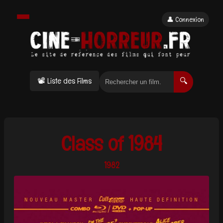
👤 Connexion
📽 Liste des Films
🔍
Class of 1984
1982