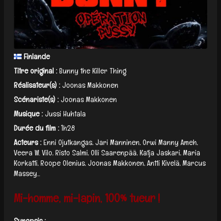
Finlande
Titre original :
Bunny the Killer Thing
Réalisateur(s) :
Joonas Makkonen
Scénariste(s) :
Joonas Makkonen
Musique :
Jussi Huhtala
Durée du film :
1h28
Acteurs :
Enni Ojutkangas, Jari Manninen, Orwi Manny Ameh,
Veera W. Vilo, Risto Salmi, Olli Saarenpää, Katja Jaskari, Maria
Korkatti, Roope Olenius, Joonas Makkonen, Antti Kivelä, Marcus
Massey...
Mi-homme, mi-lapin, 100% tueur !
Synopsis :