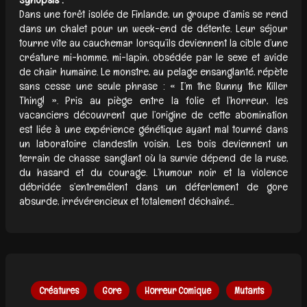
Dans une forêt isolée de Finlande, un groupe d’amis se rend
dans un chalet pour un week-end de détente. Leur séjour
tourne vite au cauchemar lorsqu’ils deviennent la cible d’une
créature mi-homme, mi-lapin, obsédée par le sexe et avide
de chair humaine. Le monstre, au pelage ensanglanté, répète
sans cesse une seule phrase : « I’m the Bunny the Killer
Thing! ». Pris au piège entre la folie et l’horreur, les
vacanciers découvrent que l’origine de cette abomination
est liée à une expérience génétique ayant mal tourné dans
un laboratoire clandestin voisin. Les bois deviennent un
terrain de chasse sanglant où la survie dépend de la ruse,
du hasard et du courage. L’humour noir et la violence
débridée s’entremêlent dans un déferlement de gore
absurde, irrévérencieux et totalement déchaîné...
Créatures
Gore
Horreur Comique
Mutants