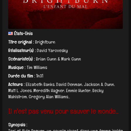
États-Unis
Titre original :
Brightburn
Réalisateur(s) :
David Yarovesky
Scénariste(s) :
Brian Gunn & Mark Gunn
Musique :
Tim Williams
Durée du film :
1h31
Acteurs :
Elizabeth Banks, David Denman, Jackson A. Dunn,
Matt L. Jones, Meredith Hagner, Emmie Hunter, Becky
Wahlstrom, Gregory Alan Williams...
Il n'est pas venu pour sauver le monde...
Synopsis :
Tori et Kyle Breyer, un couple vivant dans une ferme isolée