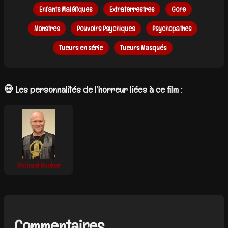
Enfants Maléfiques
Extraterrestres
Gore
Monstres
Pouvoirs Psychiques
Psychopathes
Tueurs en série
Tueurs Masqués
💀 Les personnalités de l’horreur liées à ce film :
Michael Rooker
Commentaires