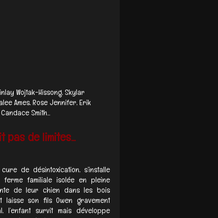
inlay Wojtak-Hissong, Skylar
alee Ames, Rose Jennifer, Erik
 Candace Smith...
pas de limites...
ure de désintoxication, s’installe
ferme familiale isolée en pleine
ante de leur chien dans les bois
et laisse son fils Owen gravement
l, l’enfant survit mais développe