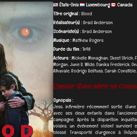
États-Unis
Luxembourg
Canada
Titre original :
Blood
Réalisateur(s) :
Brad Anderson
Scénariste(s) :
Brad Anderson
Musique :
Matthew Rogers
Durée du film :
1h48
Acteurs :
Michelle Monaghan, Skeet Ulrich, F
Morgan, June B. Wilde, Danika Frederick, On
Athavale, Rodrigo Beilfuss, Sarah Constible,
L'amour d'une mère ne connait 
Synopsis :
Jess, infirmière récemment sortie d’une c
avec ses deux enfants dans l’ancienne 
campagne. Après la disparition inquiét
voisins, un événement violent survient 
blessé. Transporté d’urgence à l’hôpita