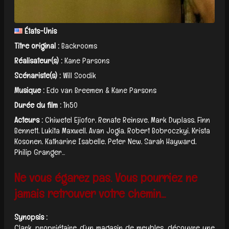
États-Unis
Titre original :
Backrooms
Réalisateur(s) :
Kane Parsons
Scénariste(s) :
Will Soodik
Musique :
Edo van Breemen & Kane Parsons
Durée du film :
1h50
Acteurs :
Chiwetel Ejiofor, Renate Reinsve, Mark Duplass, Finn
Bennett, Lukita Maxwell, Avan Jogia, Robert Bobroczkyi, Krista
Kosonen, Katharine Isabelle, Peter New, Sarah Hayward,
Philip Granger...
Ne vous égarez pas. Vous pourriez ne
jamais retrouver votre chemin...
Synopsis :
Clark, propriétaire d’un magasin de meubles, découvre une