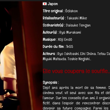
Japon
Titre original :
Ōdishon
Réalisateur(s) :
Takashi Miike
Scénariste(s) :
Daisuke Tengan
Auteur(s) :
Ryū Murakami
Musique :
Kōji Endō
Durée du film :
1h55
Acteurs :
Ryo Ishibashi, Eihi Shiina, Tetsu S
Miyuki Matsuda, Toshie Negishi...
Elle vous coupera le souffle...
Synopsis :
Sept ans après la mort de sa femme, 
cinéma veuf, vit seul avec son fils et d
l’amour. Sur les conseils d’un ami, il orga
fictif, dans l’espoir de rencontrer di
devenir sa future compagne. Parmi les 