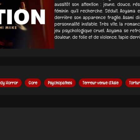
aussitôt son attention : jeune, douce, rés
féminin qu’il recherche. Séduit, Aoyama e
derrière son apparence fragile, Asami di
personnalité instable. Très vite, la romanc
jeu psychologique cruel, Aoyama se retr
douleur, de folie et de violence, tapie derr
dy Horror
Gore
Psychopathes
Terreur venue d'Asie
Tortu