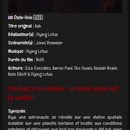
États-Unis 🇺🇸
Titre original :
Ash
Réalisateur(s) :
Flying Lotus
Scénariste(s) :
Jonni Remmler
Musique :
Flying Lotus
Durée du film :
1h35
Acteurs :
Eiza González, Aaron Paul, Iko Uwais, Beulah Koale,
Kate Elliott & Flying Lotus
Confiance ou illusion : la seule issue est
la vérité !
Synopsis :
Riya, une astronaute, se réveille sur une station spatiale
installée sur une planète lointaine et hostile aux conditions
extrêmes et découvre que tout son équipage a été tué, sans