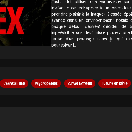
Sasha doit utiliser son endurance, son
instinct pour échapper à un prédateur 
prendre plaisir à la traquer. Blessée, épui
avance dans un environnement hostile 
chaque détour peuvent décider de sa
imprévisible, son deuil laisse place à une 
cœur d’un paysage sauvage qui dev
poursuivant...
Cannibalisme
Psychopathes
Survie Extrême
Tueurs en série