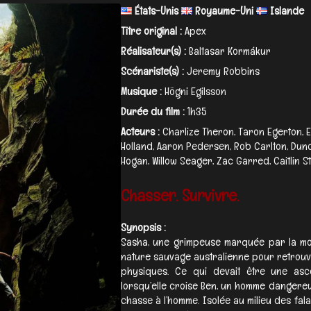
États-Unis
Royaume-Uni
Islande
Titre original :
Apex
Réalisateur(s) :
Baltasar Kormákur
Scénariste(s) :
Jeremy Robbins
Musique :
Högni Egilsson
Durée du film :
1h35
Acteurs :
Charlize Theron, Taron Egerton, E
Holland, Aaron Pedersen, Rob Carlton, Dunc
Hogan, Willow Seager, Zac Garred, Caitlin St
Chasser. Survivre.
Synopsis :
Sasha, une grimpeuse marquée par la mor
nature sauvage australienne pour retrouve
physiques. Ce qui devait être une asce
lorsqu’elle croise Ben, un homme dangereu
chasse à l’homme. Isolée au milieu des fala